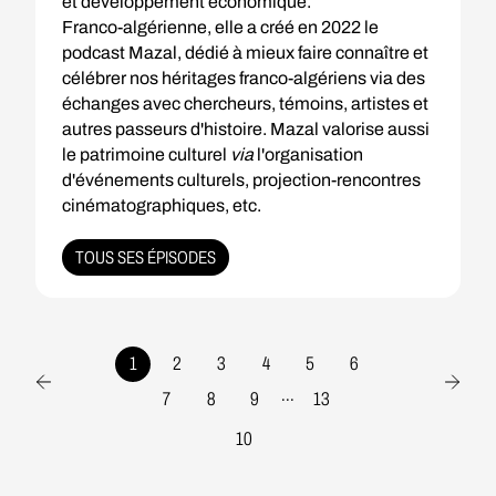
et développement économique.
Franco-algérienne, elle a créé en 2022 le
podcast
Mazal
, dédié à mieux faire connaître et
célébrer nos héritages franco-algériens via des
échanges avec chercheurs, témoins, artistes et
autres passeurs d'histoire. Mazal valorise aussi
le patrimoine culturel
via
l'organisation
d'événements culturels, projection-rencontres
cinématographiques, etc.
TOUS SES ÉPISODES
1
2
3
4
5
6
...
7
8
9
13
10