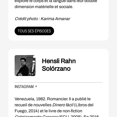
explore le corps et la langue dans leur double
dimension matérielle et sociale.
Crédit photo : Karima Amanar
TOUS SES ÉPISODES
Hensli Rahn
Solórzano
INSTAGRAM
Venezuela, 1982. Romancier. Il a publié le
recueil de nouvelles
Dinero fácil
(Libros del
Fuego, 2014) et le livre de non-fiction
Crónicamente Caracas
(FCU, 2008). En 2016,