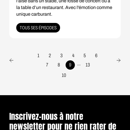
l'aise dans un stade, une fosse de concert ou à
la table d’un restaurant. Avec l'émotion comme
unique carburant.
TOUS SES ÉPISODES
1
2
3
4
5
6
...
7
8
9
13
10
Inscrivez-nous à notre
newsletter pour ne rien rater de