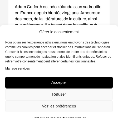
Adam Cutforth est néo zélandais, en vadrouille
en France depuis bientôt vingt ans. Amoureux
des mots, de la littérature, de la culture, ainsi
que mélomane, il a bossé dans les milieux du
droit, la comm', et l'apprentissage. Capable de
Gérer le consentement
s'intéresser à (presque) tout, son mot fétiche
Pour optimiser l'expérience utilisateur, nous employons des technologies
est : Communauté !
comme les cookies pour accéder et stocker des informations de l'appareil.
Consentir à ces technologies nous permet de traiter des données telles
TOUS SES ÉPISODES
que le comportement de navigation et des identifiants uniques. Refuser ou
retirer votre consentement peut altérer certaines fonctionnalités.
Manage services
Accepter
Bilguissa Diallo
Refuser
Voir les préférences
Journaliste et auteur de trois livres, Bilguissa