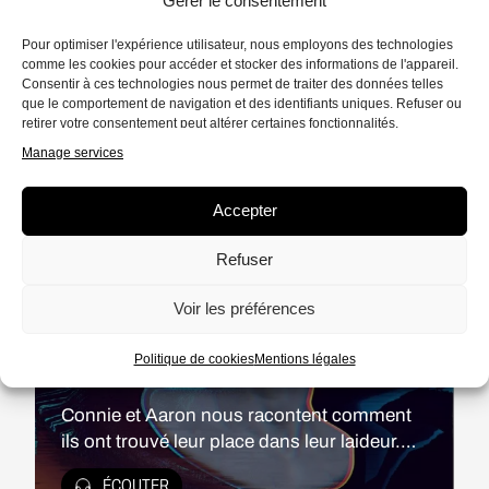
Gérer le consentement
1 ÉPISODE
Pour optimiser l'expérience utilisateur, nous employons des technologies
comme les cookies pour accéder et stocker des informations de l'appareil.
Consentir à ces technologies nous permet de traiter des données telles
que le comportement de navigation et des identifiants uniques. Refuser ou
retirer votre consentement peut altérer certaines fonctionnalités.
Manage services
Accepter
Refuser
Voir les préférences
*ENGLISH AUDIO*
/
RÉCIT
21 MIN.
Politique de cookies
Mentions légales
Images difficiles
Connie et Aaron nous racontent comment
ils ont trouvé leur place dans leur laideur.
Une exploration des rejets auxquels ils ont
ÉCOUTER