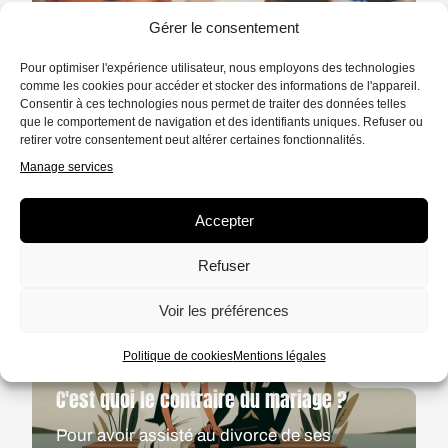
Gérer le consentement
Pour optimiser l'expérience utilisateur, nous employons des technologies
comme les cookies pour accéder et stocker des informations de l'appareil.
Consentir à ces technologies nous permet de traiter des données telles
RÉCIT
21 MIN.
que le comportement de navigation et des identifiants uniques. Refuser ou
L'Américain
retirer votre consentement peut altérer certaines fonctionnalités.
Manage services
En face de Sam l’Américain, il y a Joy la
Parisienne. Un père et une fille, tous les
Accepter
deux immigrés de la première génération.
ÉCOUTER
Refuser
Voir les préférences
Politique de cookies
Mentions légales
RÉCIT
13 MIN.
C'est quoi le contraire du mariage ?
Pour avoir assisté au divorce de ses