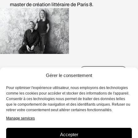
master de création littéraire de Paris 8.
1 ÉPISODE
Gérer le consentement
Pour optimiser l'expérience utilisateur, nous employons des technologies
comme les cookies pour accéder et stocker des informations de l'appareil.
Consentir à ces technologies nous permet de traiter des données telles
que le comportement de navigation et des identifiants uniques. Refuser ou
retirer votre consentement peut altérer certaines fonctionnalités.
RÉCIT
13 MIN.
Les gens dans les murs
Manage services
Hélène vit seule dans 25 m² aux Lilas.
Accepter
Enfin, seule… Boules Quiès, casque, bruit