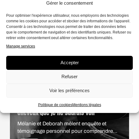
Gérer le consentement
Pour optimiser l'expérience utilisateur, nous employons des technologies
comme les cookies pour accéder et stocker des informations de l'appareil.
Consentir à ces technologies nous permet de traiter des données telles
que le comportement de navigation et des identifiants uniques. Refuser ou
retirer votre consentement peut altérer certaines fonctionnalités.
Manage services
Accepter
Refuser
Voir les préférences
REPORTAGE
9 MIN.
Crépus, frisés, bouclés : cachez ces
Politique de cookies
Mentions légales
cheveux que je ne saurais voir
Mélanie et Deborah mêlent enquête et
témoignage personnel pour comprendre
comment le racisme est ancré jusque dans