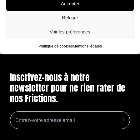
Accepter
Sous Paris, une autre vie circule :
Souterraine, déconnectée, rythmée par le
Refuser
silence et chargée d’histoires.
ÉCOUTER
Voir les préférences
Politique de cookies
Mentions légales
Inscrivez-nous à notre
newsletter pour ne rien rater de
nos Frictions.