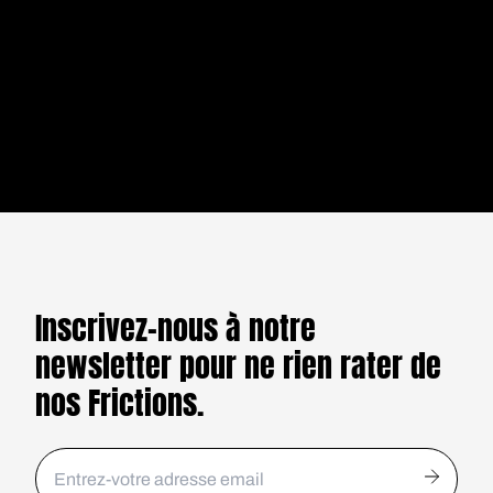
l'autonomisation des
Cloud, Eva,
apparu
femmes par
journaliste et
LIRE
récemment pour
l'alphabétisation
autrice, nous
dénoncer les
numérique
partage une
attaques au
photographie
GHB qui se sont
subjective des
multipliées dans
questionnements
les bars et boîtes
féministes qui la
de nuit, de
traversent à
Bruxelles à
l'heure de
Marseille.
#Metoo.
Inscrivez-nous à notre
newsletter pour ne rien rater de
nos Frictions.