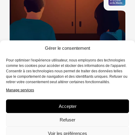
Gérer le consentement
*ENGLISH AUDIO*
/
RÉCIT
14 MIN.
Pour optimiser l'expérience utilisateur, nous employons des technologies
Les ingrédients de l'appartenance
comme les cookies pour accéder et stocker des informations de l'appareil.
Consentir à ces technologies nous permet de traiter des données telles
Des toits de Katmandou aux champs de
que le comportement de navigation et des identifiants uniques. Refuser ou
maïs du Midwest, Sarah et Wyatt explorent
retirer votre consentement peut altérer certaines fonctionnalités.
ce que notre alimentation raconte de nous.
Manage services
ÉCOUTER
Accepter
Refuser
Voir les préférences