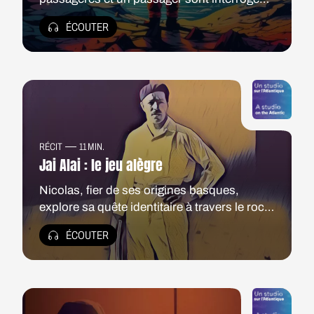
juste avant de faire le grand saut de
ÉCOUTER
l’inconnu, partir pour une autre planète. Un
nouveau départ qui les questionne sur leur
attachement à cette planète-ci. Qu'espérer
de cette échappée belle ?
RÉCIT
11 MIN.
Jai Alai : le jeu alègre
Nicolas, fier de ses origines basques,
explore sa quête identitaire à travers le rock,
les repas chez la abuela et l'analyse
ÉCOUTER
politique.