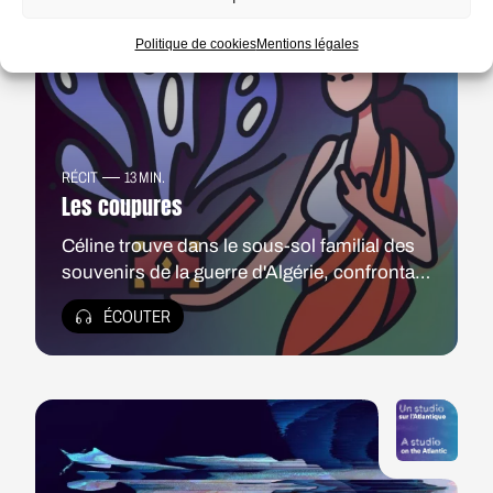
Politique de cookies
Mentions légales
RÉCIT
13 MIN.
Les coupures
Céline trouve dans le sous-sol familial des
souvenirs de la guerre d'Algérie, confrontant
ainsi un passé longtemps dissimulé.
ÉCOUTER