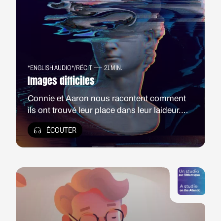
*ENGLISH AUDIO*
/
RÉCIT
21 MIN.
Images difficiles
Connie et Aaron nous racontent comment
ils ont trouvé leur place dans leur laideur.
Une exploration des rejets auxquels ils ont
ÉCOUTER
été confrontés en tant que corps en
situation de handicap et du refuge qu'ils ont
su créer en détournant leur regard de la
beauté conventionnelle pour mieux
apprécier leur singularité.