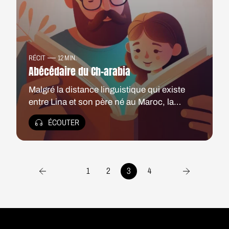
RÉCIT
12 MIN.
Abécédaire du Ch-arabia
Malgré la distance linguistique qui existe
entre Lina et son père né au Maroc, la
berceuse en arabe qu'il lui chantait, enfant,
ÉCOUTER
a profondément influencé son imaginaire et
son écriture. Pour mieux inventer sa propre
langue, celle des “enfants bâtards”.
1
2
3
4