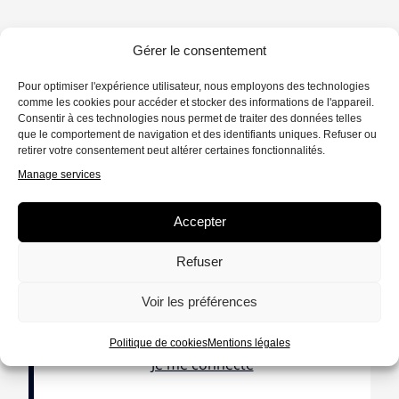
Gérer le consentement
Pour optimiser l'expérience utilisateur, nous employons des technologies
comme les cookies pour accéder et stocker des informations de l'appareil.
Aidez-nous à vous raconter le
Consentir à ces technologies nous permet de traiter des données telles
que le comportement de navigation et des identifiants uniques. Refuser ou
monde
retirer votre consentement peut altérer certaines fonctionnalités.
Manage services
Frictions lance son club : en soutenant Frictions,
vous faites vivre une communauté d’auteurs et de
Accepter
journalistes qui racontent le monde par l’intime !
Refuser
NOUS SOUTENIR
Voir les préférences
Politique de cookies
Mentions légales