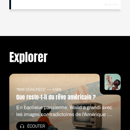
Explorer
*MINI-SÉRIE
/
RÉCIT
6 MIN.
Que reste-t-il du rêve américain ?
En banlieue parisienne, Walid a grandi avec
les images contradictoires de l’Amérique :
séries, hip-hop, promesse faite aux
ÉCOUTER
outsiders, mais aussi guerres lointaines et