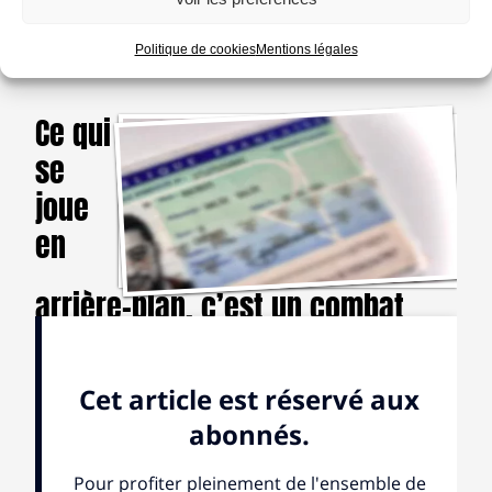
C’est au récit de la construction de l’identité de ces
derniers que nous nous intéressons.
Politique de cookies
Mentions légales
Ce qui
se
joue
en
arrière-plan, c’est un combat
d’identité, une tension psychique
pour aimer, vivre et jouir d’une
double culture dont la
naturalisation n’est qu’une étape