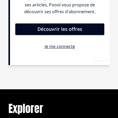
Une terre d’accueil hostile
Des experts, le plus souvent psychologues ou
psychiatres, catégorisent les comportements des
exilés afin de mieux comprendre leurs troubles ou
leurs cheminements : assimilation, intégration, rejet,
marginalisation… Cette mise en cases n’est pas la
façon de voir les choses de Sevan Minassian,
pédopsychiatre à l’AP-HP. « Les comportements des
personnes en situation de migration ne peuvent se lire
seuls, comme détachés du reste. Ils sont le reflet et la
conséquence de ce que l’extérieur leur promet ou leur
fait subir. »
À 10 ans, Lotfi entre dans le cabinet d’un
dermatologue en Algérie. Le diagnostic : psoriasis. Le
Explorer
médecin essaye d’en comprendre l’origine et
questionne l’enfant « Peut-être que tu as des
problèmes, tu réfléchis beaucoup ? », « Oui, je veux