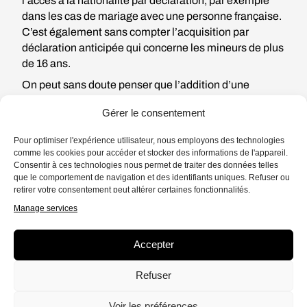
l’accès à la nationalité par déclaration, par exemple
dans les cas de mariage avec une personne française.
C’est également sans compter l’acquisition par
déclaration anticipée qui concerne les mineurs de plus
de 16 ans.
On peut sans doute penser que l’addition d’une
nationalité et un passeport flambant neuf sont des
Gérer le consentement
événements sinon légers, en tout cas positifs. Ce qui
se joue en arrière-plan, c’est un combat d’identité, une
Pour optimiser l'expérience utilisateur, nous employons des technologies
tension psychique pour aimer, vivre et jouir d’une
comme les cookies pour accéder et stocker des informations de l'appareil.
double culture dont la naturalisation n’est qu’une
Consentir à ces technologies nous permet de traiter des données telles
que le comportement de navigation et des identifiants uniques. Refuser ou
étape.
retirer votre consentement peut altérer certaines fonctionnalités.
Ce processus, commencé bien avant, cache aussi des
Manage services
réalités différentes. La violence des parcours
individuels de personnes réfugiées en France ou de
Accepter
celles qui sont parties, sans billet, sans visa, mais avec
un espoir, ne peut être comparée au chemin, bien que
Refuser
douloureux et chaotique, des exilés arrivés sur le
territoire dans une forme de stabilité administrative.
Voir les préférences