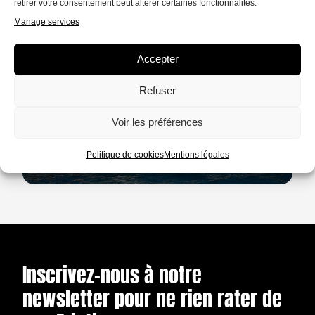
retirer votre consentement peut altérer certaines fonctionnalités.
Manage services
TÉMOIGNAGE
16 MIN.
Accepter
Confinement : comme un poisson dans
l'eau
Refuser
Je suis depuis longtemps en quarantaine
Voir les préférences
de ceux que j’aime. Toujours ailleurs,
toujours en mouvement. Jamais là quand il
Politique de cookies
Mentions légales
ÉCOUTER
le faut.
Inscrivez-nous à notre
newsletter pour ne rien rater de