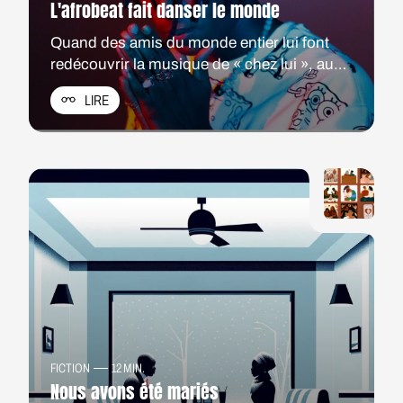
L'afrobeat fait danser le monde
Quand des amis du monde entier lui font
redécouvrir la musique de « chez lui », au
Nigéria, TJ cherche à comprendre comment
LIRE
cette musique locale s'est mondialisée.
FICTION
12 MIN.
Nous avons été mariés