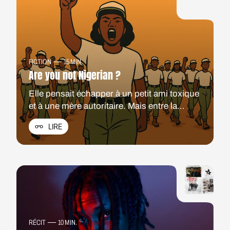
FICTION
15 MIN.
Are you not Nigerian ?
Elle pensait échapper à un petit ami toxique
et à une mère autoritaire. Mais entre la
discipline militaire du camp, la menace
LIRE
imminente de la violence et les rencontres
inattendues, une autre question se pose :
commence et où finit son pays ?
RÉCIT
10 MIN.