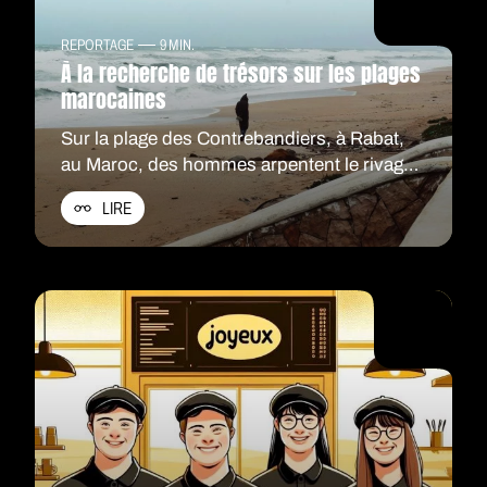
REPORTAGE
9 MIN.
À la recherche de trésors sur les plages
marocaines
Sur la plage des Contrebandiers, à Rabat,
au Maroc, des hommes arpentent le rivage
à l'aube. Qui sont-ils ? Que trouvent-ils ?
LIRE