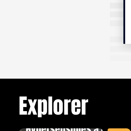
Mieux com
Mais quel
question,
« Je m’ap
psychothé
D’après le
dopamine.
cerveau r
nous enco
l’accompl
« On dit
ne travai
Explorer
Néanmoins
quand on 
certain n
TÉMOIGNAGE
30 MIN.
« On voi
Hypersensibles à Paris
manque d