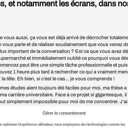
ies, et notamment les écrans, dans no
e vous aussi, ça vous est déjà arrivé de décrocher totale
 vous parle et de réaliser soudainement que vous venez de 
 plus important de la conversation ? Est ce que vous avez d
supermarché et immédiatement oublié ce pourquoi vous éti
encez peut être une simple tâche professionnelle et puis
ouvez 1 heure plus tard à rechercher ce qui a vraiment men
r la tête. Eh bien, si c’est le cas… je vous comprends !
mes études aient toujours été faciles pour moi, ma thèse 
ma carrière universitaire. Face à ce projet si gigantesque, il
ut simplement impossible pour moi de me concentrer. J’ai
endre visite à la psychiatre de mon université pour lui confie
Gérer le consentement
és. Elle m’a écouté attentivement, puis m’a posé une questio
m’a interloquée. « As-tu déjà pensé que tu pouvais souffrir 
r optimiser l'expérience utilisateur, nous employons des technologies comme les