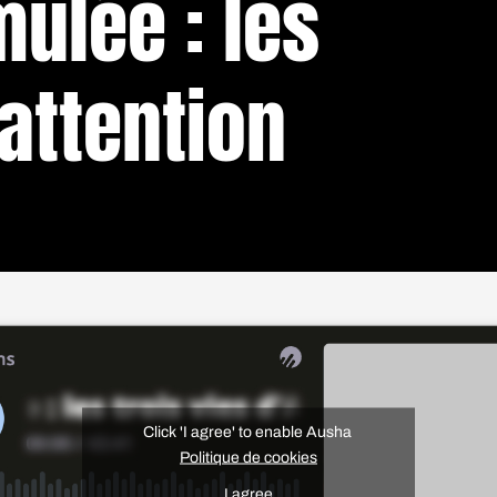
mulée : les
'attention
Click 'I agree' to enable Ausha
Politique de cookies
I agree