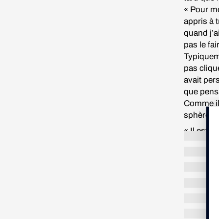
« Pour mo
appris à t
quand j’a
pas le fai
Typiqueme
pas cliqué
avait per
que pensa
Comme il 
sphère pr
« Il est 
vrai que 
quelqu’un
Ces diffi
« Je fais
perfectio
liés à ma
construit