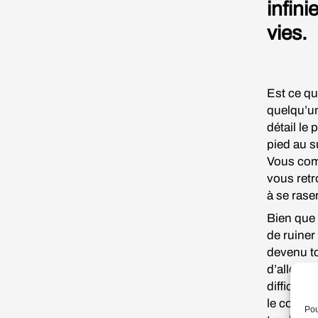
infin
vies.
Est ce qu
quelqu’un
détail le
pied au 
Vous comm
vous retr
à se rase
Bien que 
de ruiner 
devenu to
d’aller r
difficult
le coup, 
Pou