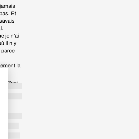
 jamais
 pas. Et
 savais
l.
e je n’ai
ù il n’y
 parce
uement la
es. C’est
ppeler
-t-il.
rance.
raits
 plutôt
n ne se