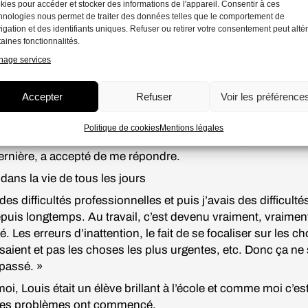
e l’attention ? » Depuis ce jour, j’ai commencé à me renseig
kies pour accéder et stocker des informations de l'appareil. Consentir à ces
hnologies nous permet de traiter des données telles que le comportement de
est comme ça que j’ai découvert que je n’étais pas la seule e
igation et des identifiants uniques. Refuser ou retirer votre consentement peut alté
s personnes autour de moi étaient concernées. C’est cela
taines fonctionnalités.
stionner et comprendre aujourd’hui.
age services
la concentration semble plus difficile que jamais ? Tout d’ab
ler à quelqu’un ayant été diagnostiqué comme souffrant d
Accepter
Refuser
Voir les préférence
cal pour signifier “trouble du déficit de l’attention et/ou
vité”, pour comprendre quels sont les effets réels de ce tro
Politique de cookies
Mentions légales
ouis, ingénieur du son de 30 ans, à qui on a diagnostiqué 
ernière, a accepté de me répondre.
ans la vie de tous les jours
des difficultés professionnelles et puis j’avais des difficult
puis longtemps. Au travail, c’est devenu vraiment, vraimen
. Les erreurs d’inattention, le fait de se focaliser sur les c
saient et pas les choses les plus urgentes, etc. Donc ça ne 
 passé. »
, Louis était un élève brillant à l’école et comme moi c’es
 les problèmes ont commencé.