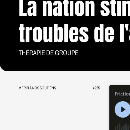
La nation sti
troubles de l
THÉRAPIE DE GROUPE
MERCI À NOS SOUTIENS
+925