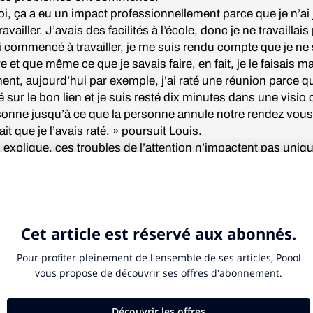
i, ça a eu un impact professionnellement parce que je n’ai
ravailler. J’avais des facilités à l’école, donc je ne travaillais
i commencé à travailler, je me suis rendu compte que je ne
re et que même ce que je savais faire, en fait, je le faisais ma
nt, aujourd’hui par exemple, j’ai raté une réunion parce qu
 sur le bon lien et je suis resté dix minutes dans une visio o
sonne jusqu’à ce que la personne annule notre rendez vous
it que je l’avais raté. » poursuit Louis.
explique, ces troubles de l’attention n’impactent pas uniq
ofessionnelle, mais également la vie sociale.
plus difficile d’entretenir des relations amicales ou amoureus
c’est laborieux. Je peux laisser passer six mois avant de ra
. C’est pas idéal pour instaurer de bonnes relations. » confie
cultés à s’organiser sont pour lui une cause directe de souff
 de l’anxiété sociale, de l’anxiété de performance… J’ai des t
nnistes, qui ne sont pas un symptôme direct du TDAH, c’est
 personnalité. Mais quand on fait bourdes après bourdes, o
 pas de la même façon. »