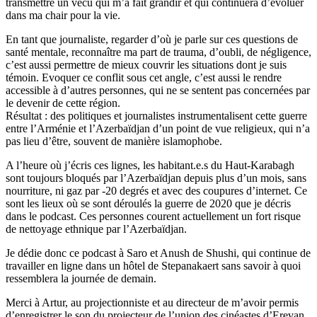
transmettre un vécu qui m’a fait grandir et qui continuera d’évoluer
dans ma chair pour la vie.
En tant que journaliste, regarder d’où je parle sur ces questions de
santé mentale, reconnaître ma part de trauma, d’oubli, de négligence,
c’est aussi permettre de mieux couvrir les situations dont je suis
témoin. Evoquer ce conflit sous cet angle, c’est aussi le rendre
accessible à d’autres personnes, qui ne se sentent pas concernées par
le devenir de cette région.
Résultat : des politiques et journalistes instrumentalisent cette guerre
entre l’Arménie et l’Azerbaïdjan d’un point de vue religieux, qui n’a
pas lieu d’être, souvent de manière islamophobe.
A l’heure où j’écris ces lignes, les habitant.e.s du Haut-Karabagh
sont toujours bloqués par l’Azerbaïdjan depuis plus d’un mois, sans
nourriture, ni gaz par -20 degrés et avec des coupures d’internet. Ce
sont les lieux où se sont déroulés la guerre de 2020 que je décris
dans le podcast. Ces personnes courent actuellement un fort risque
de nettoyage ethnique par l’Azerbaïdjan.
Je dédie donc ce podcast à Saro et Anush de Shushi, qui continue de
travailler en ligne dans un hôtel de Stepanakaert sans savoir à quoi
ressemblera la journée de demain.
Merci à Artur, au projectionniste et au directeur de m’avoir permis
d’enregistrer le son du projecteur de l’union des cinéastes d’Erevan,