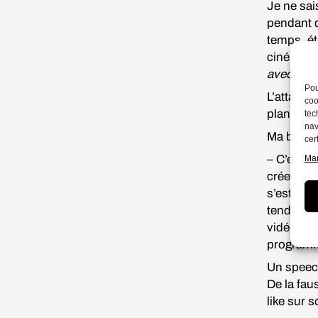
Je ne sai
pendant d
temps, ét
cinématog
avec les 
Pou
L’attaché
coo
plante se
tec
nav
Ma boss i
cer
– C’est Ma
Man
créer du
s’est lan
tendance.
vidéos de
progra
Un speech
De la fau
like sur 