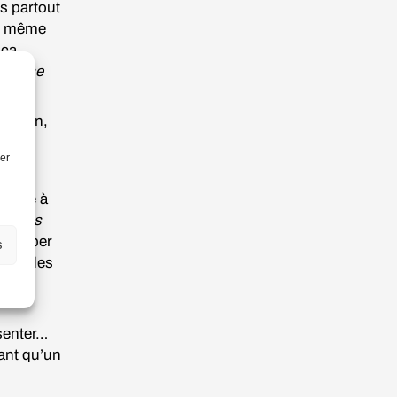
is partout
en même
ça,
Danse
 carmin,
rer
s aide à
 Times
nu hyper
s
ient des
ence
senter…
ant qu’un