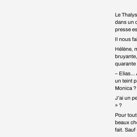
Le Thalys
dans un c
presse est
Il nous fa
Hélène, m
bruyante
quarante 
– Elias… 
un teint 
Monica ?
J’ai un p
» ?
Pour tout
beaux che
fait. Sauf