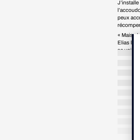
J’install
l’accoudo
peux acc
récompe
« Mais c’
Elias le 
se voir i
– Elle a r
suite !
« Vingt-s
supporter
s’affiche
alors, il 
Moment de
centrale. 
semble-t-
en amande