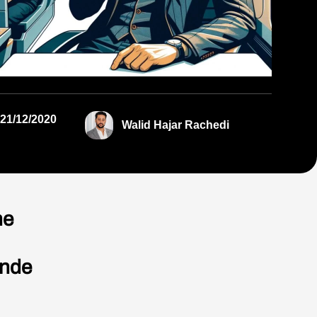
21/12/2020
Walid Hajar Rachedi
ne
ande