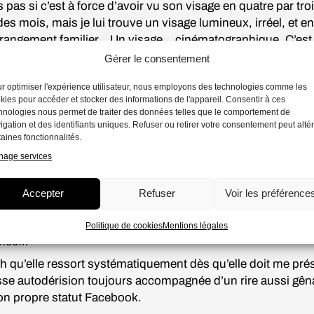
s pas si c’est à force d’avoir vu son visage en quatre par tro
es mois, mais je lui trouve un visage lumineux, irréel, et 
rangement familier… Un visage… cinématographique. C’est 
raphique. Comment un type qui a tenu le rôle principal de
Gérer le consentement
Djinns
n’aurait pas une gueule de cinéma ?
r optimiser l'expérience utilisateur, nous employons des technologies comme les
e de presse, une trentenaire eurasienne aux lèvres couleur
kies pour accéder et stocker des informations de l'appareil. Consentir à ces
s yeux dans les miens l’air de dire
C’est qui celle-là ?
hnologies nous permet de traiter des données telles que le comportement de
igation et des identifiants uniques. Refuser ou retirer votre consentement peut alté
ntervient :
taines fonctionnalités.
thilde, notre stagiaire. Elle travaille sur notre site web, nou
age services
 contenu pour les médias sociaux… Depuis que le
New York
cé là dedans, que
Vice
cartonne chez les jeunes, c’est deve
Accepter
Refuser
Voir les préférence
 Le Directeur ne jure que par ça. M’enfin, pas sûr que ce so
 quinze secondes qui sauvent la profession de l’obsolesc
Politique de cookies
Mentions légales
mmée…
 qu’elle ressort systématiquement dès qu’elle doit me pré
sse autodérision toujours accompagnée d’un rire aussi gên
son propre statut Facebook.