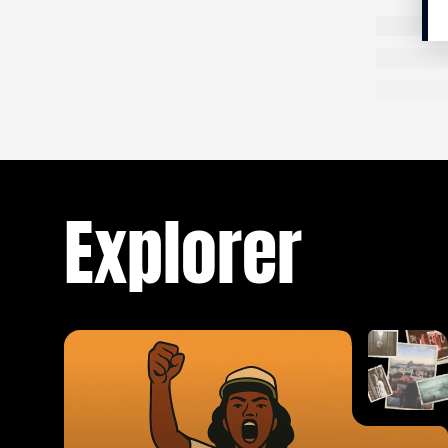
de sourcil
Pff, il n
de presse
complicité
vacance
Occupée à
capté de 
des airs 
Elle pose
Explorer
culture en
traverse s
vue des d
fugace, ch
politique
sont. Elle
super art
réponse e
– Ah vous