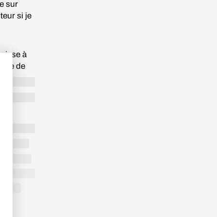
e sur
eur si je
Laisse à
exée de
 tout de
us à
titia
 ?
Et lui,
lette
 n’a,
yeux verts
ouvement