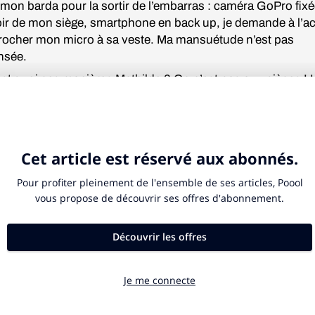
e mon barda pour la sortir de l’embarras : caméra GoPro fixé
ir de mon siège, smartphone en back up, je demande à l’act
rocher mon micro à sa veste. Ma mansuétude n’est pas
nsée.
est quoi ces manières Mathilde ? On n’est pas aux pièces ! 
temps de prendre ses marques », s’emporte la rédac chef, v
mposer le tempo. L’acteur tempère :
aison. Le trajet est court jusqu’à Bruxelles, autant s’y mettre
ix jours, Mathilde, plus que vingt-six jours… et tu n’auras pl
 cette c.… » Il suffit de cette pensée pour qu’un texto de Lae
 sur l’écran de mon smartphone : «
Do you survive the bitch
est si beau que ça, en vrai ? »
 panique. Je saisis brusquement l’appareil posé sur la tab
Hélène, la boss, peste encore. Mais l’essentiel est sauf : elle
il, rien lu du message. Lui, si, visiblement. Je lis dans ses 
 une irrépressible envie de rire. Il m’adresse un léger m