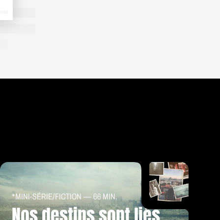
u genre.
L’attachée
aine
en
rien
 elle a
eighties
.
 de la
ueur qui
n. Je l’ai
ins
, les
qui ils
 écrire un
ais sa
*MINI-SÉRIE
/
FICTION
66 MIN.
Nos destins sont liés
ils