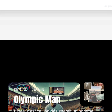
. C’est vrai qu’il est beau, l’enfoiré. Je rougis, ou un truc d
e manquerait plus que moi aussi, je commence à minauder… 
 est agacée de ne pas comprendre la raison de cette soud
. Elle me fusille du regard. C’est officiel, on ne partira pas 
s ensemble…
 chercher son carnet dans son sac, la rédac chef, elle, n’a 
la passe d’armes. Son petit Moleskine posé sur ses genoux,
d’étudiante, façon Sophie Marceau dans les vieux films des
 une première question à l’acteur, son rapport avec le milieu
 général, celui du cinéma en particulier. Il a cette drôle de l
on regard avant qu’elle ne s’efface derrière un sourire en coi
izaines de fois, cette lueur, en live ou en replay, plus ou mo
ez les acteurs, les réalisateurs, les chanteurs, les écrivains
s… Bref, tous ceux dont le métier est de sans cesse rappeler 
 signifie
Si je te disais
vraiment ce que je pense, tu pourrais
FICTION
18 MIN.
icle, mais moi, je pourrais faire une croix sur ma carrière
. M
Olympic Man
st un peu plus surprenante que je ne l’imaginais :
 savez… moi, le milieu, je n’y connais rien. Eux ils parlent, 
L’idée, c’est ça : on désignerait un homme