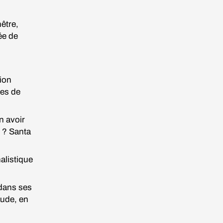
nêtre,
ée de
sion
tes de
n avoir
e ? Santa
nalistique
 dans ses
aude, en