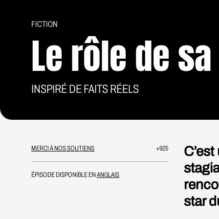
FICTION
Le rôle de sa
INSPIRÉ DE FAITS RÉELS
C’est
MERCI À NOS SOUTIENS
+925
stagia
ÉPISODE DISPONIBLE EN
ANGLAIS
renco
star 