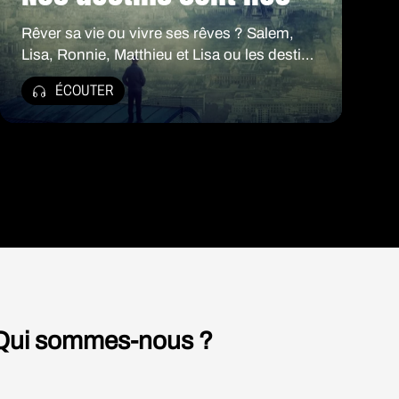
oixante
Rêver sa vie ou vivre ses rêves ? Salem,
on à
Lisa, Ronnie, Matthieu et Lisa ou les destins
croisés de la jeunesse du Grand Paris
ÉCOUTER
s
u
disent les
êtes
g sauvage.
té. À la
Qui sommes-nous ?
plus
 j’ai
Nos auteurs