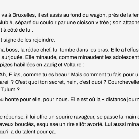
 va à Bruxelles, il est assis au fond du wagon, près de la fe
lub 4, séparé du couloir par une cloison vitrée ; son attach
 à côté de lui.
it signe de les rejoindre.
a boss, la rédac chef, lui tombe dans les bras. Elle a l’effu
, surjouée. Elle minaude, comme minaudent les adolescen
piges habillées en Zadig et Voltaire :
Ah, Elias, comme tu es beau ! Mais comment tu fais pour u
pareil ? C’est quoi ton secret, hein, c’est quoi ? Courchevell
 Tulum ?
eu honte pour elle, pour nous. Elle est où la « distance jour
e réponse, il lui offre un sourire ravageur, se passe la main
veux bouclés, esquisse un rire sitôt avorté. Lui aussi min
 qu’il a du talent pour ça.