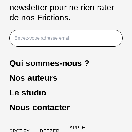
newsletter pour ne rien rater
commence et
où finit son
de nos Frictions.
pays ?
Qui sommes-nous ?
Nos auteurs
Le studio
Nous contacter
APPLE
SPOTIFY
DEEZER