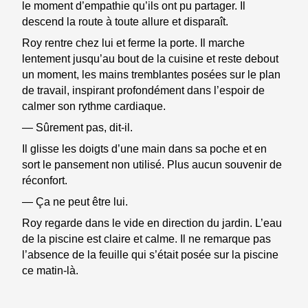
le moment d’empathie qu’ils ont pu partager. Il
descend la route à toute allure et disparaît.
Roy rentre chez lui et ferme la porte. Il marche
lentement jusqu’au bout de la cuisine et reste debout
un moment, les mains tremblantes posées sur le plan
de travail, inspirant profondément dans l’espoir de
calmer son rythme cardiaque.
— Sûrement pas, dit-il.
Il glisse les doigts d’une main dans sa poche et en
sort le pansement non utilisé. Plus aucun souvenir de
réconfort.
— Ça ne peut être lui.
Roy regarde dans le vide en direction du jardin. L’eau
de la piscine est claire et calme. Il ne remarque pas
l’absence de la feuille qui s’était posée sur la piscine
15
FICTION
ce matin-là.
MIN.
Are you not
18