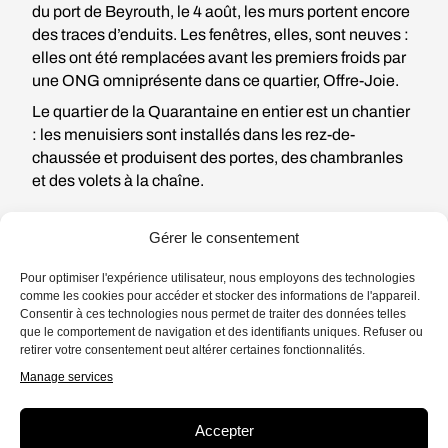
du port de Beyrouth, le 4 août, les murs portent encore
des traces d’enduits. Les fenêtres, elles, sont neuves :
elles ont été remplacées avant les premiers froids par
une ONG omniprésente dans ce quartier, Offre-Joie.
Le quartier de la Quarantaine en entier est un chantier
: les menuisiers sont installés dans les rez-de-
chaussée et produisent des portes, des chambranles
et des volets à la chaîne.
Gérer le consentement
Pour optimiser l'expérience utilisateur, nous employons des technologies
comme les cookies pour accéder et stocker des informations de l'appareil.
L’explosion est venue
Consentir à ces technologies nous permet de traiter des données telles
parachever un peu plus d’un an
que le comportement de navigation et des identifiants uniques. Refuser ou
retirer votre consentement peut altérer certaines fonctionnalités.
de difficultés mais c’est
Manage services
l’intrication des crises qui a
Accepter
graduellement bouché tous les