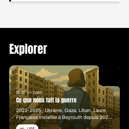
L’explosion est venue parachever un peu plus d’un an
de difficultés mais c’est l’intrication des crises qui a
graduellement bouché tous les horizons de la famille.
« J’ai travaillé cette année, mais pas comme
d’habitude. C’était trop imprévisible », raconte Fadia.
Pour elle, les difficultés commencent avec la
Explorer
révolution du 17 octobre 2019. Après l’annonce d’une
nouvelle taxe sur l’application WhatsApp, les Libanais
réclament que la classe politique quitte le pouvoir*.
Fadia descend dans la rue, persuadée qu’on « ne peut
pas rester sans rien faire, le gouvernement est contre
les gens, il faut en changer ».
En réalité, la colère visible dans les cortèges des
RÉCIT
13 MIN.
manifestants est liée de près aux difficultés
Ce que nous fait la guerre
économiques ressenties. Dès l’été 2019, plusieurs
voyants de l’économie libanaise clignotent au rouge.
2022-2025 : Ukraine, Gaza, Liban. Laure,
Pendant cinq ans, celle-ci a survécu au moyen d’une
Française installée à Beyrouth depuis 2021,
pyramide de Ponzi** organisée par le gouverneur de la
voit s’effondrer les repères moraux et
banque centrale, Riad Salameh. Les investisseurs
LIRE