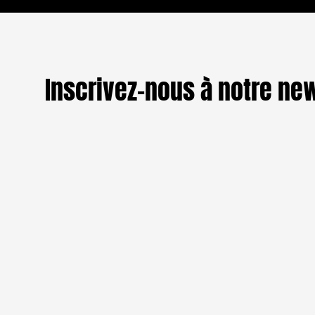
langue hy
Bamako av
quotidien
me sembl
Inscrivez-nous à notre ne
commun de
plus choq
pour ne rien rater de nos F
dégoûtés 
messages 
sûrement
à l’inver
pas la la
pour com
s’interro
pleine cr
alors de 
tentative 
l’illustra
SPOTIFY
DEEZER
APPLE PODCASTS
j’utilise