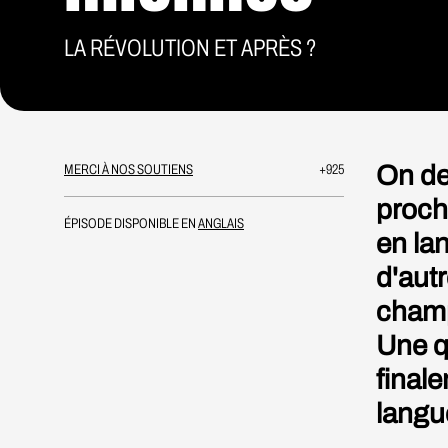
LA RÉVOLUTION ET APRÈS ?
On de
MERCI À NOS SOUTIENS
+925
proch
ÉPISODE DISPONIBLE EN
ANGLAIS
en la
d'autr
champ
Une qu
finale
langu