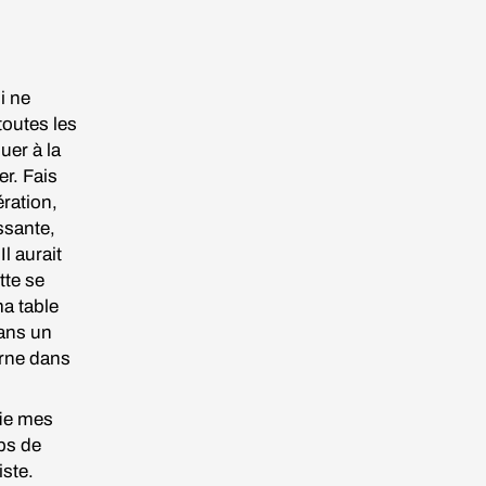
i ne
toutes les
uer à la
r. Fais
ération,
ssante,
Il aurait
tte se
ma table
Dans un
urne dans
fie mes
ps de
iste.