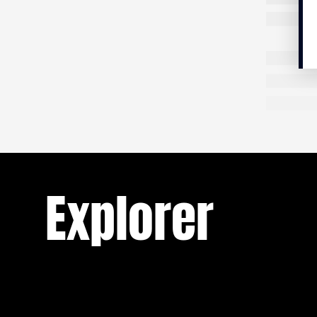
lan
le
RÉCIT
13 MIN.
Ce que nous fait la
guerre
Explorer
2022-2025 : Ukraine, Gaza, Liban. Laure,
Fin se
Française installée à Beyrouth depuis 2021,
voit s’effondrer les repères moraux et
La nuit, 
LIRE
intellectuels avec lesquels elle a grandi — et
béantes d
qui ont forgé ses convictions de femme et
barques t
de journaliste.
serfs qui
Cela fait