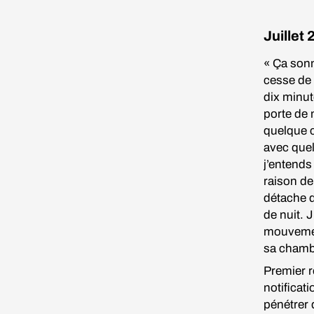
Juillet 
« Ça sonn
cesse de 
dix minut
porte de 
quelque c
avec quel
j’entends 
raison de
détache d
de nuit. 
mouvement
sa chamb
Premier r
notificat
pénétrer d