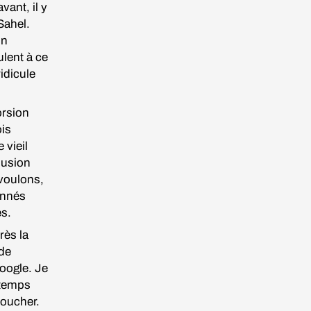
vant, il y
Sahel.
un
lent à ce
idicule
orsion
ois
 vieil
llusion
 voulons,
onnés
les.
rès la
 de
Google. Je
 temps
doucher.