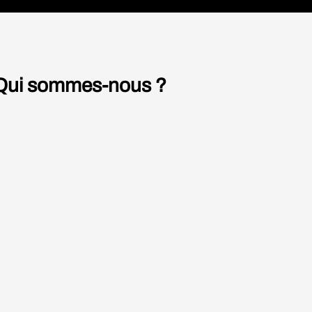
nant
rivent
ionale, il
e
tendre, du
Qui sommes-nous ?
 sont
s longs
Nos auteurs
it
rsonnes,
Le studio
prennent
lement
Nous contacter
artie
ttait en
essaie
que ma
it de
érité,
NS LÉGALES
COOKIES
MADE WITH ♥ BY
COSAVOSTRA
s ou de