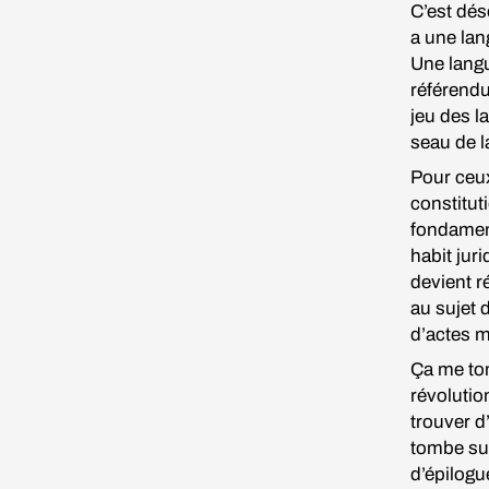
C’est dés
a une lan
Une langu
référendu
jeu des l
seau de l
Pour ceux
constitut
fondament
habit jur
devient r
au sujet 
d’actes m
Ça me tom
révolutio
trouver d
tombe sur
d’épilogu