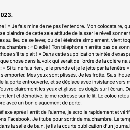
2023.
e ! » Je fais mine de ne pas l’entendre. Mon colocataire, qu
se plaindre de cette sale attitude de laisser le réveil sonner 
es au lieu de se lever, ou de l’éteindre simplement, vient toq
ma chambre : « Diadié ! Ton téléphone n’arrête pas de sonne
hose s’il te plait ! » Dans cette supplication teintée d’exasp
que chose dans la voix qui serait de l’ordre de la colère nai
: « Si tu ne fais rien, je le prends et je le jette par la fenêtre » 
 s’emporter. Mes yeux sont plissés. Je les frotte. Sa silhoue
e la porte entrouverte, et se déplace avec insistance vers 
J’ouvre clairement les yeux et glisse les doigts sur l’écran. 
 lent et démotivé, je me redresse sur le lit. Le coloc reto
re avec un bon claquement de porte.
éflexe après l’arrêt de l’alarme, je scrolle rapidement et véri
ions Facebook. Je titube pour sortir de ma chambre. Le tem
ans la salle de bain, je lis la courte publication d’un journal