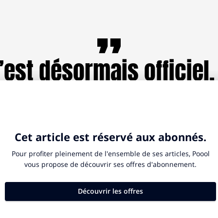
’est désormais officiel,
ssue du référendum ten
ois auparavant, il y a u
ngue rétrogradée, quel
part dans la vaste zone
ommée Sahel […] C’est 