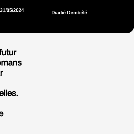
31/05/2024
Diadié Dembélé
futur
romans
r
elles.
e