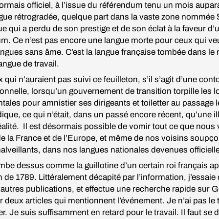
ormais officiel, à l’issue du référendum tenu un mois aupara
gue rétrogradée, quelque part dans la vaste zone nommée 
e qui a perdu de son prestige et de son éclat à la faveur d’
m. Ce n’est pas encore une langue morte pour ceux qui veu
angues sans âme. C’est la langue française tombée dans le r
angue de travail.
 qui n’auraient pas suivi ce feuilleton, s’il s’agit d’une cont
ionnelle, lorsqu’un gouvernement de transition torpille les l
ales pour amnistier ses dirigeants et toiletter au passage le
idique, ce qui n’était, dans un passé encore récent, qu’une i
éalité. Il est désormais possible de vomir tout ce que nous
de la France et de l’Europe, et même de nos voisins soupç
alveillants, dans nos langues nationales devenues officiel
be dessus comme la guillotine d’un certain roi français ap
n de 1789. Littéralement décapité par l’information, j’essaie
’autres publications, et effectue une recherche rapide sur 
 deux articles qui mentionnent l’événement. Je n’ai pas le
er. Je suis suffisamment en retard pour le travail. Il faut se 