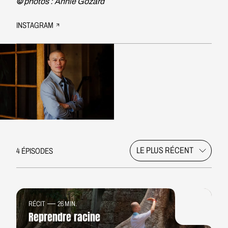
©
photos : Annie Gozard
INSTAGRAM
4 ÉPISODES
RÉCIT
26 MIN.
Reprendre racine
TÉMOIGNAGE
33 MIN.