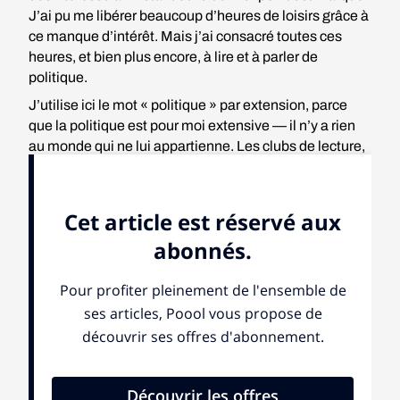
J’ai pu me libérer beaucoup d’heures de loisirs grâce à
ce manque d’intérêt. Mais j’ai consacré toutes ces
heures, et bien plus encore, à lire et à parler de
politique.
J’utilise ici le mot « politique » par extension, parce
que la politique est pour moi extensive — il n’y a rien
au monde qui ne lui appartienne. Les clubs de lecture,
les applications de rencontre, les expositions d’art, les
drames familiaux, les choix alimentaires : aucun sujet
n’est à l’abri. J’aime regarder le monde de cette façon,
trouver des liens entre des choses disparates et lier les
décisions banales de ma vie quotidienne aux plus
grands problèmes du monde. Si vous devez faire la
lessive de toute façon, autant lui donner du sens.
Je sais que cette façon d’être n’est pas
universellement populaire. Si tout a un sens, alors tout
— même la lessive — vaut la peine d’être discuté.
Cela ne m’a jamais beaucoup dérangé. La politique
est mon sport, ou ce qui s’en approche le plus.